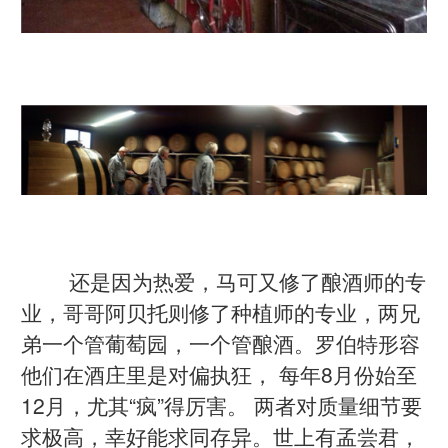
还是因为热爱，马可又修了酿酒师的专
业，哥哥阿贝托则修了种植师的专业，两兄
弟一个管葡萄园，一个管酿酒。罗伯特形容
他们在酒庄里是对偏执狂， 每年8月份始至
12月，尤其“疯”得厉害。 两者对质量细节要
求极高，幸好能求同存异。世上有孟尝君，