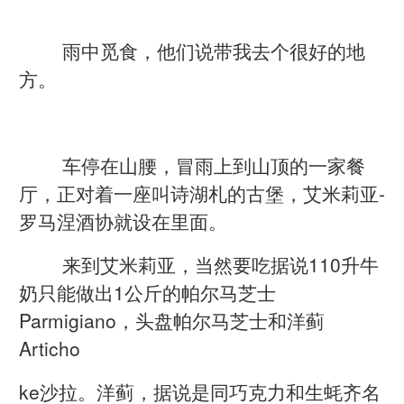
雨中觅食，他们说带我去个很好的地
方。
车停在山腰，冒雨上到山顶的一家餐
厅，正对着一座叫诗湖札的古堡，艾米莉亚-
罗马涅酒协就设在里面。
来到艾米莉亚，当然要吃据说110升牛
奶只能做出1公斤的帕尔马芝士
Parmigiano，头盘帕尔马芝士和洋蓟
Articho
ke沙拉。洋蓟，据说是同巧克力和生蚝齐名