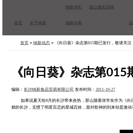
纳新专栏
韶山庞氏宗祠
首页
关于纳新
湖南马帮
品
>
>
首页
纳新动态
《向日葵》杂志第015期已发行，敬请关注
《向日葵》杂志第01
编辑：
长沙纳新食品贸易有限公司
发布时间：
2011-10-27
如果说夏天给8月的长沙带来炎热，那么随着张学友作为《向日葵
都的长沙，见惯了明星百态的星城百姓，面对歌神的到来却是激动