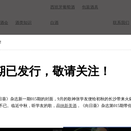
西班牙葡萄酒
包装酒具
酒会
酒类知识
白酒
联系我们
！
5期已发行，敬请关注！
》杂志新一期015期的封面，9月的歌神张学友便给初秋的长沙带来火爆
不已。临近中秋，听学友的歌，品
纳新美酒
，《向日葵》杂志第015期带