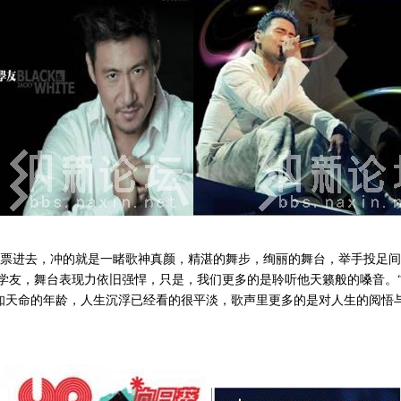
进去，冲的就是一睹歌神真颜，精湛的舞步，绚丽的舞台，举手投足间
学友，舞台表现力依旧强悍，只是，我们更多的是聆听他天籁般的嗓音。“
友，已到了知天命的年龄，人生沉浮已经看的很平淡，歌声里更多的是对人生的