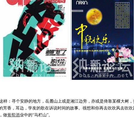
这样：寻个安静的地方，岳麓山上或是湘江边旁，亦或是倚靠某棵大树，
香，耳边，学友的歌在诉说时间的故事。很想和你再去吹吹风去吹吹风...
，做
葡萄酒
业中的“马栏山”。