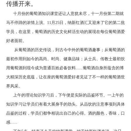
传播开来。
十月份的葡萄酒知识课堂还让人意犹未尽，十一月份第二期就
马不停蹄的浓情上演。
11
月
25
日，纳新红酒汇又迎来了它的第二批
学员，在这里，葡萄酒的历史文化鲜活生动的展现在每位葡萄酒爱
好者面前。
从葡萄酒的历史传说，到古今中外的葡萄酒趣事；从葡萄酒的
最初作用到如今的高尚、时尚、健康品味；从士兵、传教士最初饮
用葡萄酒到现今成为普通百姓必备饮料
......
葡萄酒自身所蕴含的博
大精深历史底蕴，让在座的葡萄酒爱好者见证了不一样的葡萄酒世
界风采。
上午的理论知识学习后，下午便是实际的品鉴环节。一上午的
知识学习让学员们有着大展身手的劲头。从品饮的注意事项到具体
品鉴的过程，学员们都争相说出自己的心得。酒的颜色，香味，口
感
......