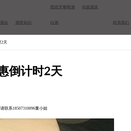
西班牙葡萄酒
包装酒具
酒会
酒类知识
白酒
联系我们
2天
惠倒计时2天
系18507310096董小姐