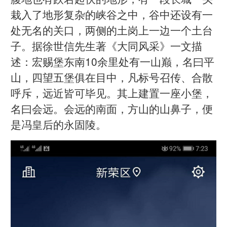
栽入了地形复杂的峡谷之中，谷中还设有一
处无名的关口，两侧的土岗上一边一个土台
子。据徐世信先生著《大同风采》一文描
述：宏赐堡东南10余里处有一山巅，名曰平
山，四望五堡俱在目中，凡标号召传、合散
呼斥，远近皆可毕见。其上建置一座小堡，
名曰会远。会远的南面，方山的山鼻子，便
是冯皇后的永固陵。