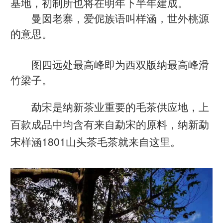
基地，初制所也将在明年下半年建成。
曼囡老寨，爱伲族语叫样涵，世外桃源
的意思。
图四远处最高峰即为西双版纳最高峰滑
竹梁子。
勐宋是纳新茶业重要的毛茶供应地，上
百款成品中均含有来自
勐宋的原料
，纳新勐
宋样涵1801山头茶毛茶就来自这里。