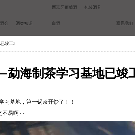
西班牙葡萄酒
包装酒具
酒会
酒类知识
白酒
联系我们
已竣工3
——勐海制茶学习基地已竣
茶学习基地，第一锅茶开炒了！！
不易啊~~