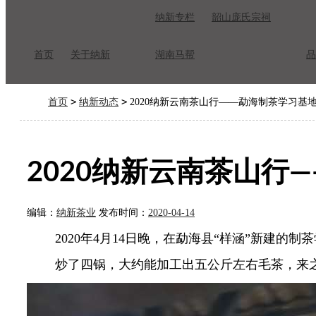
纳新专栏
韶山庞氏宗祠
首页
关于纳新
湖南马帮
品
>
>
首页
纳新动态
2020纳新云南茶山行——勐海制茶学习基地
2020纳新云南茶山行
编辑：
纳新茶业
发布时间：
2020-04-14
2020年4月14日晚，在勐海县“样涵”新建的制
炒了四锅，大约能加工出五公斤左右毛茶，来之