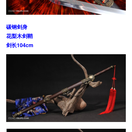
碳钢剑身
花梨木剑鞘
剑长104cm